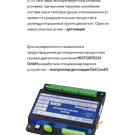
(ГПУ) всё чаще эксплуатируются в сложных
условиях, где высокие нагрузки, колебания
состава газа и температурные отклонения могут
привести к разрушительным процессам в
цилиндропоршневой группе двигателя. Один из
самых опасных из них —
детонация
.
Для своевременного выявления и
предотвращения детонационных процессов в
газовых двигателях компания
MOTORTECH
GmbH
разработала специализированное
устройство —
контроллер детонации DetCon20
.