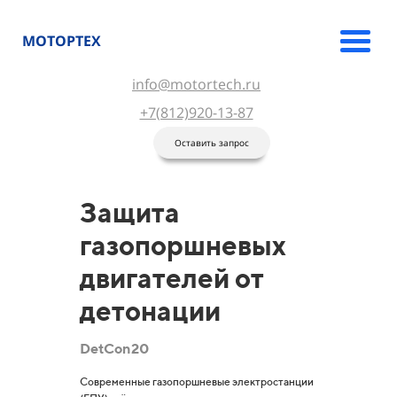
МОТОРТЕХ
info@motortech.ru
+7(812)920-13-87
Оставить запрос
Защита
газопоршневых
двигателей от
детонации
DetCon20
Современные газопоршневые электростанции