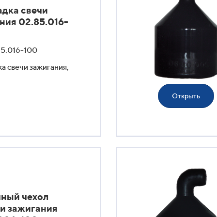
дка свечи
ния 02.85.016-
85.016-100
а свечи зажигания,
Открыть
ный чехол
и зажигания