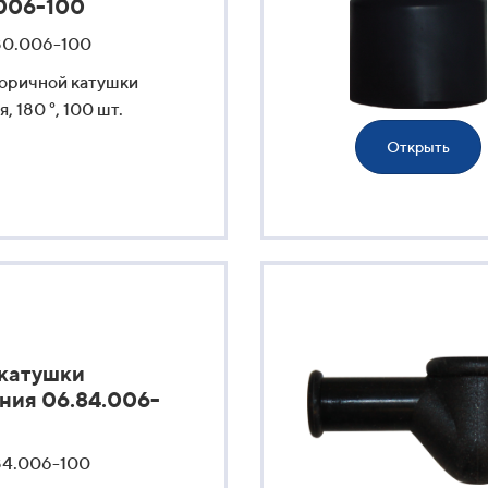
006-100
80.006-100
оричной катушки
, 180 °, 100 шт.
Открыть
катушки
ния 06.84.006-
84.006-100