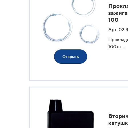
Прокла
зажига
100
Арт. 02.
Прокладк
100 шт.
Открыть
Вторич
катушк