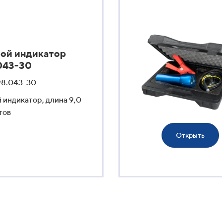
ой индикатор
043-30
98.043-30
 индикатор, длина 9,0
тов
Открыть