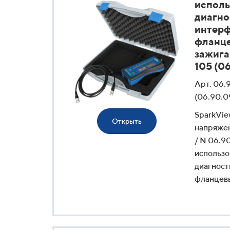
исполь
диагно
интер
фланце
зажига
105 (0
Арт. 06.
(06.90.0
SparkVie
Открыть
напряжен
/ N 06.9
использо
диагнос
фланцевы