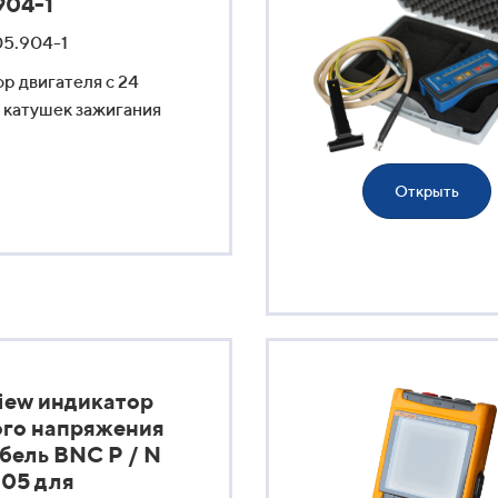
904-1
05.904-1
р двигателя с 24
 катушек зажигания
Открыть
iew индикатор
го напряжения
абель BNC P / N
105 для