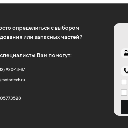
осто определиться с выбором
дования или запасных частей?
специалисты Вам помогут:
812) 920-13-87
@motortech.ru
05773528