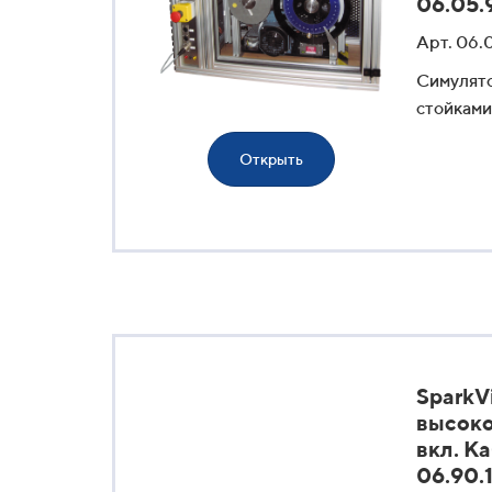
06.05.
Арт. 06.
Симулято
стойками
Открыть
SparkV
высоко
вкл. К
06.90.