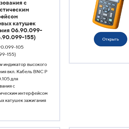
зования с
стическим
фейсом
вых катушек
ния 06.90.099-
6.90.099-155)
Открыть
90.099-105
99-155)
w индикатор высокого
ия вкл. Кабель BNC P
0.105 для
вания с
тическим интерфейсом
х катушек зажигания